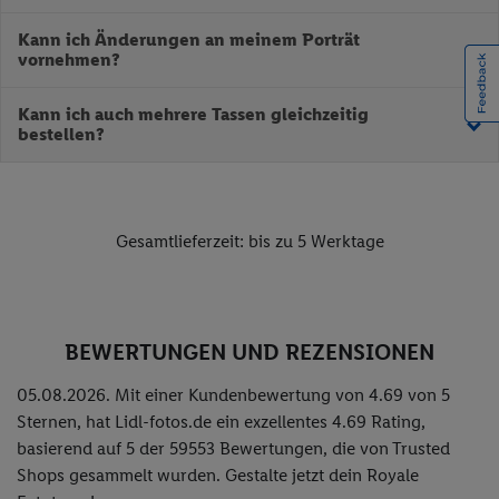
Ja, unsere Tassen sind für Spülmaschine und Mikrowelle geeignet.
Kann ich Änderungen an meinem Porträt
vornehmen?
An dem Porträt an sich nicht. Wenn dir dieses nicht gefallen sollte
Kann ich auch mehrere Tassen gleichzeitig
kannst du einfach noch einmal generieren - dann gefällt es dir
bestellen?
ganz bestimmt.
Klar! Dafür musst du einfach Tasse für Tasse erstellen und dem
Warenkorb hinzufügen. Am Ende erhältst du alle Tassen sicher und
zusammen verpackt bei dir zu Hause.
Gesamtlieferzeit: bis zu 5 Werktage
BEWERTUNGEN UND REZENSIONEN
05.08.2026. Mit einer Kundenbewertung von 4.69 von 5
Sternen, hat Lidl-fotos.de ein exzellentes
4.69
Rating,
basierend auf
5
der
59553
Bewertungen, die von Trusted
Shops gesammelt wurden. Gestalte jetzt dein Royale