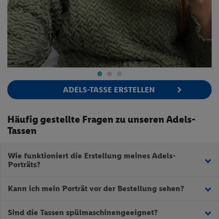
ADELS-TASSE ERSTELLEN
Häufig gestellte Fragen zu unseren Adels-
Tassen
Wie funktioniert die Erstellung meines Adels-
Porträts?
Lade einfach dein Foto hoch und achte dabei auf die Tipps &
Kann ich mein Porträt vor der Bestellung sehen?
Tricks. Wähle anschließend deinen Kostümstil - den Rest
übernehmen wir.
Ja, du erhältst eine Vorschau deines Porträts, bevor wir es drucken.
Sind die Tassen spülmaschinengeeignet?
Nicht nur das, du kannst die Tasse sogar weiter personalisieren!