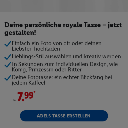
Kinder- & Tierwelt
Angebote
Deine persönliche royale Tasse – jetzt
gestalten!
Onlineshop
Einfach ein Foto von dir oder deinen
Filial-Angebote
Liebsten hochladen
Lidl Plus
Lieblings-Stil auswählen und kreativ werden
Lidl Inspiration
In Sekunden zum individuellen Design, wie
König, Prinzessin oder Ritter
Reisen
Deine Fototasse: ein echter Blickfang bei
Weine
jedem Kaffee!
Rezepte
*
7.
99
Connect
für
ADELS-TASSE ERSTELLEN