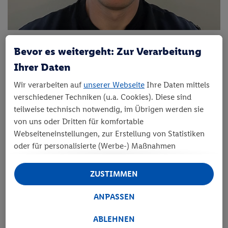
Bevor es weitergeht: Zur Verarbeitung
Ihrer Daten
RICHTIG: Ein gut erkennbares Bild - gerne auch ein
Wir verarbeiten auf
unserer Webseite
Ihre Daten mittels
Selfie
verschiedener Techniken (u.a. Cookies). Diese sind
Wähle ein Nahaufnahmefoto mit nur einer Person
teilweise technisch notwendig, im Übrigen werden sie
Achte darauf, dass die Augen offen sind
von uns oder Dritten für komfortable
Versuche nicht zu stark zu lachen
Webseiteneinstellungen, zur Erstellung von Statistiken
Idealerweise ohne Brille und Kopfbedeckung
oder für personalisierte (Werbe-) Maßnahmen
verwendet. Dies schließt auch Datentransfers in Länder
außerhalb der EU ohne angemessenes Schutzniveau
ZUSTIMMEN
Unsere Kunden sind begeistert von ihren
ein. Unter „Ablehnen“ können Sie nur den Einsatz
Adels-Tassen
notwendiger Techniken zulassen. Unter „Anpassen“
ANPASSEN
können sie einzelne Verwendungszwecke zulassen.
Weitere Informationen, auch zu Ihrem jederzeitigen
ABLEHNEN