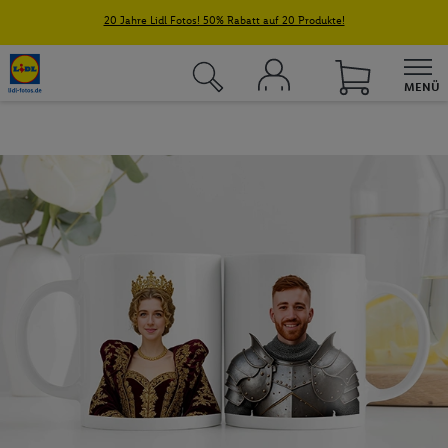
20 Jahre Lidl Fotos! 50% Rabatt auf 20 Produkte!
MENÜ
Fotos & Grußkarten
Fotobücher
Fotokalender
Wandbilder
Fotogeschenke
Fotoblock
Textilien