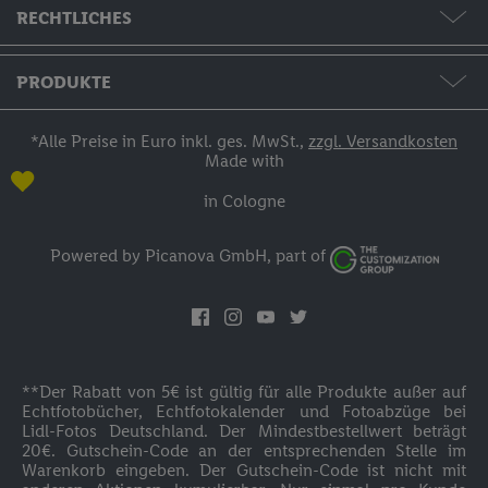
Formate & Preise
RECHTLICHES
Hilfe & Kontakt
AGB / Widerruf / Impressum
PRODUKTE
Bestellstatus
Datenschutzerklärung
Fotos & Grußkarten
*Alle Preise in Euro inkl. ges. MwSt.,
zzgl. Versandkosten
Made with
Zahlung
Fotobücher
in Cologne
Versand
Fotokalender
Powered by Picanova GmbH, part of
Anmelden
Wandbilder
Inspirationen
Fotogeschenke
Cookie-Bestimmungen
**Der Rabatt von 5€ ist gültig für alle Produkte außer auf
Fotoblock
Echtfotobücher, Echtfotokalender und Fotoabzüge bei
Lidl-Fotos Deutschland. Der Mindestbestellwert beträgt
Barrierefreiheit
20€. Gutschein-Code an der entsprechenden Stelle im
Textilien
Warenkorb eingeben. Der Gutschein-Code ist nicht mit