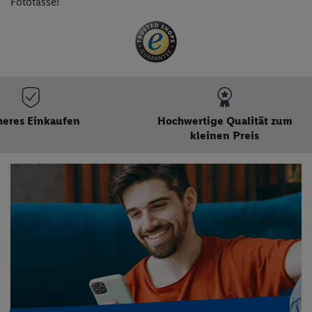
Fototasse!
s Einkaufen
Hochwertige Qualität zum
kleinen Preis