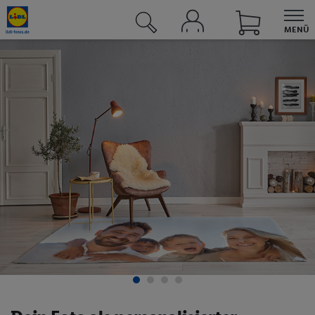
MENÜ
Fotos & Grußkarten
Fotobücher
Fotokalender
Wandbilder
Fotogeschenke
Fotoblock
Textilien
Kinder- & Tierwelt