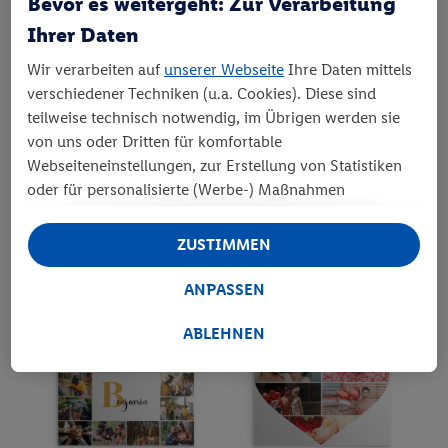
Bevor es weitergeht: Zur Verarbeitung
Ihrer Daten
Wir verarbeiten auf
unserer Webseite
Ihre Daten mittels
verschiedener Techniken (u.a. Cookies). Diese sind
teilweise technisch notwendig, im Übrigen werden sie
von uns oder Dritten für komfortable
Webseiteneinstellungen, zur Erstellung von Statistiken
oder für personalisierte (Werbe-) Maßnahmen
verwendet. Dies schließt auch Datentransfers in Länder
außerhalb der EU ohne angemessenes Schutzniveau
ZUSTIMMEN
ein. Unter „Ablehnen“ können Sie nur den Einsatz
notwendiger Techniken zulassen. Unter „Anpassen“
ANPASSEN
können sie einzelne Verwendungszwecke zulassen.
Weitere Informationen, auch zu Ihrem jederzeitigen
ABLEHNEN
Widerrufsrecht, finden Sie in unseren
Datenschutzhinweisen
. Unser Impressum finden Sie
hier
.