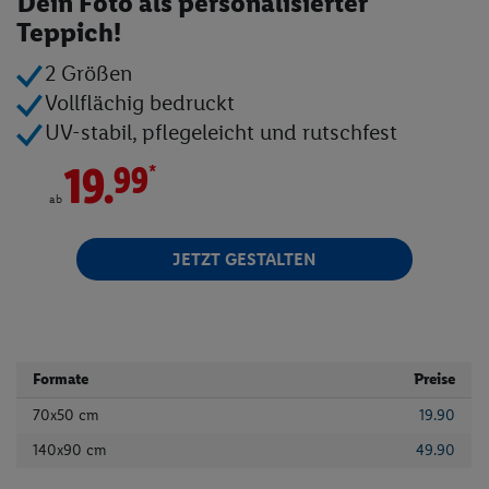
Dein Foto als personalisierter
Teppich!
Angebote
2 Größen
Onlineshop
Vollflächig bedruckt
Filial-Angebote
UV-stabil, pflegeleicht und rutschfest
Lidl Plus
*
19.
99
Lidl Inspiration
ab
Reisen
Weine
JETZT GESTALTEN
Rezepte
Connect
Formate
Preise
70x50 cm
19.90
140x90 cm
49.90