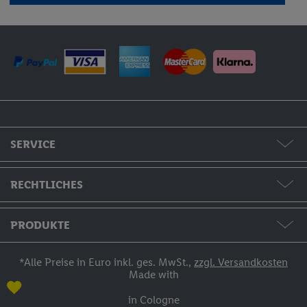
SERVICE
Formate & Preise
RECHTLICHES
Hilfe & Kontakt
AGB / Widerruf / Impressum
PRODUKTE
Bestellstatus
Datenschutzerklärung
Fotos & Grußkarten
*Alle Preise in Euro inkl. ges. MwSt.,
zzgl. Versandkosten
Made with
Zahlung
Fotobücher
in Cologne