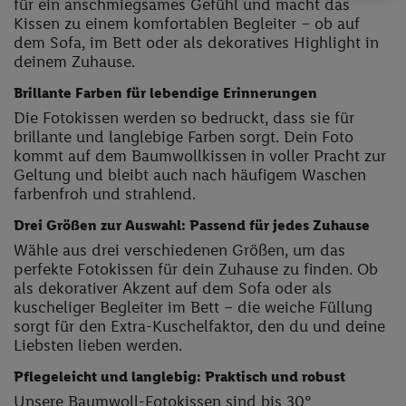
für ein anschmiegsames Gefühl und macht das
Datenschutzhinweisen
. Unser Impressum finden Sie
Kissen zu einem komfortablen Begleiter – ob auf
hier
.
dem Sofa, im Bett oder als dekoratives Highlight in
deinem Zuhause.
Brillante Farben für lebendige Erinnerungen
Die Fotokissen werden so bedruckt, dass sie für
brillante und langlebige Farben sorgt. Dein Foto
kommt auf dem Baumwollkissen in voller Pracht zur
Geltung und bleibt auch nach häufigem Waschen
farbenfroh und strahlend.
Drei Größen zur Auswahl: Passend für jedes Zuhause
Wähle aus drei verschiedenen Größen, um das
perfekte Fotokissen für dein Zuhause zu finden. Ob
als dekorativer Akzent auf dem Sofa oder als
kuscheliger Begleiter im Bett – die weiche Füllung
sorgt für den Extra-Kuschelfaktor, den du und deine
Liebsten lieben werden.
Pflegeleicht und langlebig: Praktisch und robust
Unsere Baumwoll-Fotokissen sind bis 30°