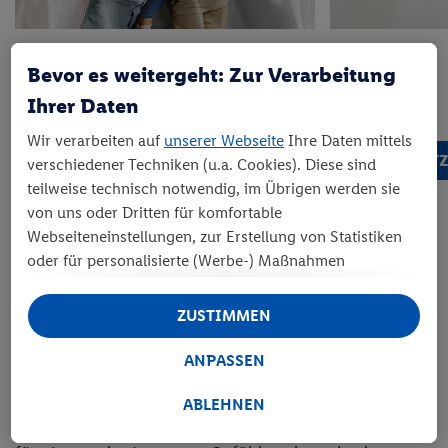
Foto-Decke
MIXBLOX
Bevor es weitergeht: Zur Verarbeitung
14.
*
8.
*
90
90
Ihrer Daten
ab
nur
Wir verarbeiten auf
unserer Webseite
Ihre Daten mittels
JETZT ENTDECKEN
JET
verschiedener Techniken (u.a. Cookies). Diese sind
teilweise technisch notwendig, im Übrigen werden sie
von uns oder Dritten für komfortable
Webseiteneinstellungen, zur Erstellung von Statistiken
oder für personalisierte (Werbe-) Maßnahmen
Fotokissen aus Baumwolle: stilvoll und
verwendet. Dies schließt auch Datentransfers in Länder
kuschelig
außerhalb der EU ohne angemessenes Schutzniveau
ZUSTIMMEN
ein. Unter „Ablehnen“ können Sie nur den Einsatz
Atmungsaktiver Jersey: Angenehmer Komfort für dein
notwendiger Techniken zulassen. Unter „Anpassen“
ANPASSEN
Zuhause
können sie einzelne Verwendungszwecke zulassen.
Unsere Fotokissen aus weichem Baumwoll-Jersey
Weitere Informationen, auch zu Ihrem jederzeitigen
ABLEHNEN
überzeugen mit einer angenehmen Haptik und hoher
Widerrufsrecht, finden Sie in unseren
Atmungsaktivität. Das hautfreundliche Material sorgt