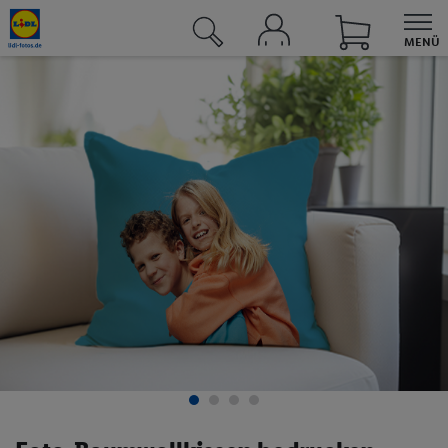
MENÜ
Fotos & Grußkarten
Fotobücher
Fotokalender
Wandbilder
Fotogeschenke
Fotoblock
Textilien
Kinder- & Tierwelt