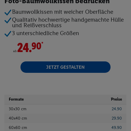
Foto-Baumwollkissen bedrucken
Angebote
Baumwollkissen mit weicher Oberfläche
Qualitativ hochwertige handgemachte Hülle
Onlineshop
und Reißverschluss
Filial-Angebote
3 unterschiedliche Größen
Lidl Plus
*
24.
90
Lidl Inspiration
ab
Reisen
Weine
JETZT GESTALTEN
Rezepte
Connect
Formate
Preise
30x30 cm
24.90
40x40 cm
29.90
60x60 cm
49.90