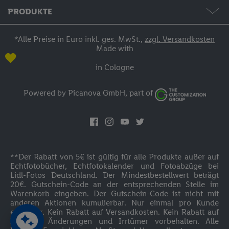
Hilfe & Kontakt
AGB / Widerruf / Impressum
PRODUKTE
Bestellstatus
Datenschutzerklärung
Fotos & Grußkarten
*Alle Preise in Euro inkl. ges. MwSt.,
zzgl. Versandkosten
Made with
Zahlung
Fotobücher
in Cologne
Versand
Fotokalender
Powered by Picanova GmbH, part of
Anmelden
Wandbilder
Inspirationen
Fotogeschenke
Cookie-Bestimmungen
**Der Rabatt von 5€ ist gültig für alle Produkte außer auf
Fotoblock
Echtfotobücher, Echtfotokalender und Fotoabzüge bei
Lidl-Fotos Deutschland. Der Mindestbestellwert beträgt
Barrierefreiheit
20€. Gutschein-Code an der entsprechenden Stelle im
Textilien
Warenkorb eingeben. Der Gutschein-Code ist nicht mit
anderen Aktionen kumulierbar. Nur einmal pro Kunde
einlösbar. Kein Rabatt auf Versandkosten. Kein Rabatt auf
Kinder & Tierwelt
Zubehör. Änderungen und Irrtümer vorbehalten. Alle