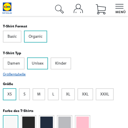
MENÜ
Fotos & Grußkarten
T-Shirt Format
Fotobücher
Basic
Organic
Fotokalender
T-Shirt Typ
Wandbilder
Damen
Unisex
Kinder
Fotogeschenke
Größentabelle
Fotoblock
Größe
Textilien
XS
S
M
L
XL
XXL
XXXL
Kinder- & Tierwelt
Farbe des T-Shirts
Angebote