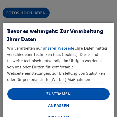
FOTOS HOCHLADEN
Fotoabzüge mit weißem Rand
Bevor es weitergeht: Zur Verarbeitung
Format
Preis
Ihrer Daten
Fotoabzüge mit weißem
0.10
*
Wir verarbeiten auf
unserer Webseite
Ihre Daten mittels
Rand (9x12 cm)
verschiedener Techniken (u.a. Cookies). Diese sind
Fotoabzüge mit weißem
0.12
*
teilweise technisch notwendig, im Übrigen werden sie
Rand (10x15 cm)
von uns oder Dritten für komfortable
Fotoabzüge mit weißem
0.19
*
Webseiteneinstellungen, zur Erstellung von Statistiken
Rand (13x17 cm)
oder für personalisierte (Werbe-) Maßnahmen
verwendet. Dies schließt auch Datentransfers in Länder
außerhalb der EU ohne angemessenes Schutzniveau
ZUSTIMMEN
FOTOS HOCHLADEN
ein. Unter „Ablehnen“ können Sie nur den Einsatz
notwendiger Techniken zulassen. Unter „Anpassen“
ANPASSEN
Grußkarten
können sie einzelne Verwendungszwecke zulassen.