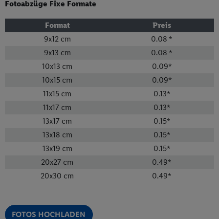
Onlineshop
Fotoabzüge Fixe Formate
Filial-Angebote
Format
Preis
Lidl Plus
9x12 cm
0.08
*
Lidl Inspiration
9x13 cm
0.08
*
Reisen
10x13 cm
0.09
*
Weine
10x15 cm
0.09
*
Rezepte
11x15 cm
0.13
*
Connect
11x17 cm
0.13
*
13x17 cm
0.15
*
13x18 cm
0.15
*
13x19 cm
0.15
*
20x27 cm
0.49
*
20x30 cm
0.49
*
FOTOS HOCHLADEN