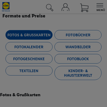
MENÜ
Formate und Preise
Fotos & Grußkarten
Fotobücher
FOTOS & GRUSSKARTEN
FOTOBÜCHER
Fotokalender
FOTOKALENDER
WANDBILDER
Wandbilder
FOTOGESCHENKE
FOTOBLOCK
Fotogeschenke
Fotoblock
TEXTILIEN
KINDER- &
HAUSTIERWELT
Textilien
Kinder- & Tierwelt
Fotos & Grußkarten
Angebote