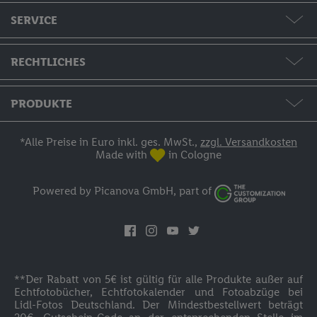
SERVICE
Formate & Preise
RECHTLICHES
Hilfe & Kontakt
AGB / Widerruf / Impressum
PRODUKTE
Bestellstatus
Datenschutzerklärung
Fotos & Grußkarten
*Alle Preise in Euro inkl. ges. MwSt.,
zzgl. Versandkosten
Made with
in Cologne
Zahlung
Fotobücher
Powered by Picanova GmbH, part of
Versand
Fotokalender
Anmelden
Wandbilder
Inspirationen
**Der Rabatt von 5€ ist gültig für alle Produkte außer auf
Fotogeschenke
Echtfotobücher, Echtfotokalender und Fotoabzüge bei
Cookie-Bestimmungen
Lidl-Fotos Deutschland. Der Mindestbestellwert beträgt
Fotoblock