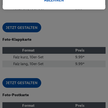
Weitere Informationen, auch zu Ihrem jederzeitigen
ABLEHNEN
Format
Preis
Widerrufsrecht, finden Sie in unseren
10x21 cm, 10er-Set
3.99
*
Datenschutzhinweisen
. Unser Impressum finden Sie
hier
.
JETZT GESTALTEN
Foto-Klappkarte
Format
Preis
Falz kurz, 10er-Set
9.99
*
Falz lang, 10er-Set
9.99
*
JETZT GESTALTEN
Foto-Postkarte
Format
Preis