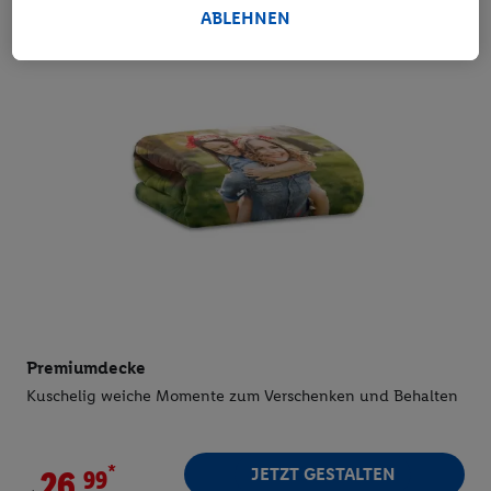
5.
ab
Weitere Informationen, auch zu Ihrem jederzeitigen
ABLEHNEN
Widerrufsrecht, finden Sie in unseren
Datenschutzhinweisen
. Unser Impressum finden Sie
hier
.
Premiumdecke
Kuschelig weiche Momente zum Verschenken und Behalten
*
JETZT GESTALTEN
26.