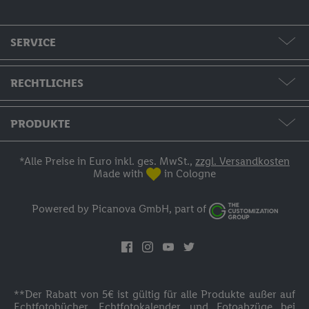
SERVICE
Formate & Preise
RECHTLICHES
Hilfe & Kontakt
AGB / Widerruf / Impressum
PRODUKTE
Bestellstatus
Datenschutzerklärung
Fotos & Grußkarten
*Alle Preise in Euro inkl. ges. MwSt.,
zzgl. Versandkosten
Made with
in Cologne
Zahlung
Fotobücher
Powered by Picanova GmbH, part of
Versand
Fotokalender
Anmelden
Wandbilder
Inspirationen
**Der Rabatt von 5€ ist gültig für alle Produkte außer auf
Fotogeschenke
Echtfotobücher, Echtfotokalender und Fotoabzüge bei