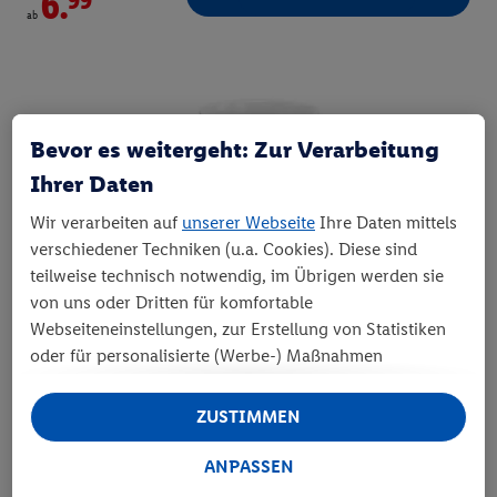
6.
ab
Bevor es weitergeht: Zur Verarbeitung
Ihrer Daten
Wir verarbeiten auf
unserer Webseite
Ihre Daten mittels
verschiedener Techniken (u.a. Cookies). Diese sind
teilweise technisch notwendig, im Übrigen werden sie
von uns oder Dritten für komfortable
Webseiteneinstellungen, zur Erstellung von Statistiken
oder für personalisierte (Werbe-) Maßnahmen
Klassische Fototasse
verwendet. Dies schließt auch Datentransfers in Länder
Der Geschenk-Klassiker mit praktischem Nutzen
außerhalb der EU ohne angemessenes Schutzniveau
ZUSTIMMEN
ein. Unter „Ablehnen“ können Sie nur den Einsatz
notwendiger Techniken zulassen. Unter „Anpassen“
ANPASSEN
*
JETZT GESTALTEN
können sie einzelne Verwendungszwecke zulassen.